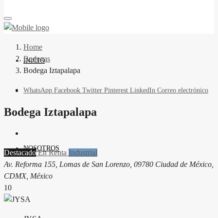
Home
Bodegas
INICIO
Bodega Iztapalapa
WhatsApp
Facebook
Twitter
Pinterest
LinkedIn
Correo electrónico
Bodega Iztapalapa
NOSOTROS
Destacado
En Renta
Industrial
Av. Reforma 155, Lomas de San Lorenzo, 09780 Ciudad de México,
CDMX, México
10