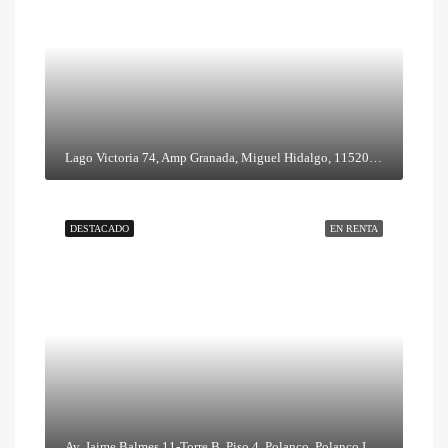
Lago Victoria 74, Amp Granada, Miguel Hidalgo, 11520 Ciudad de México, CDMX
DESTACADO
EN RENTA
Av. Jaime Balmes 11-Torre B, Piso 4, Polanco, Polanco I Secc, Miguel Hidalgo, 11510 Ciudad de México, CDMX