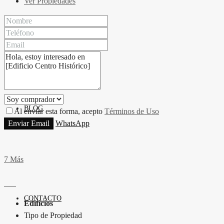
Ver Propiedades
PROPIEDADES
BLOG
Al enviar esta forma, acepto
Términos de Uso
Enviar Email
WhatsApp
7 Más
CONTACTO
Edificios
Tipo de Propiedad