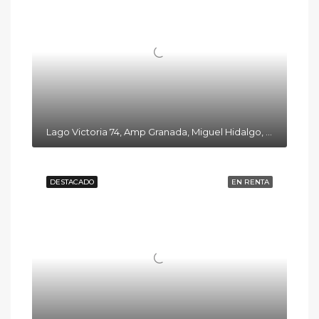
Lago Victoria 74, Amp Granada, Miguel Hidalgo, 11520 Ciudad de México, CDMX
DESTACADO
EN RENTA