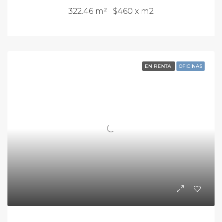
322.46 m²
$460 x m2
EN RENTA
OFICINAS