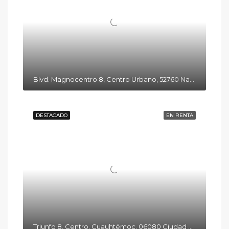
Blvd. Magnocentro 8, Centro Urbano, 52760 Naucalpan de Juárez, Méx.
DESTACADO
EN RENTA
Triunfo 8, Centro, Cuauhtémoc, 06080 Ciudad de México, CDMX