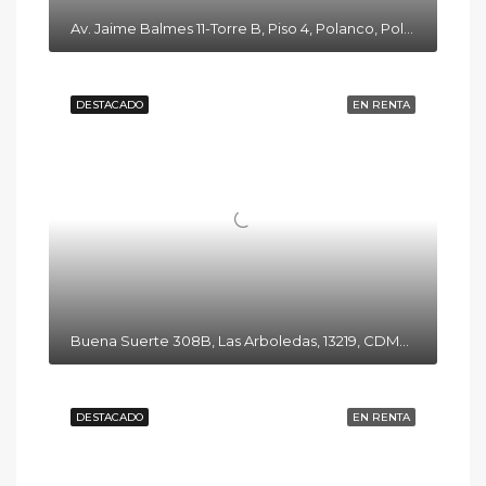
Av. Jaime Balmes 11-Torre B, Piso 4, Polanco, Polanco I Secc, Miguel Hidalgo, 11510 Ciudad de México, CDMX
DESTACADO
EN RENTA
Buena Suerte 308B, Las Arboledas, 13219, CDMX, México
DESTACADO
EN RENTA