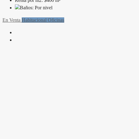
Renta por m2:
$400 m²
Baños:
Por nivel
En Venta
Habitacional
Oficinas