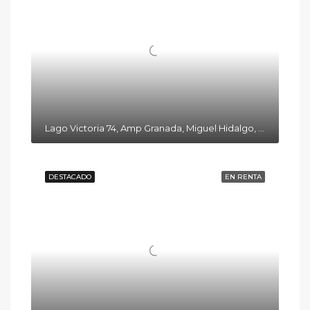
Lago Victoria 74, Amp Granada, Miguel Hidalgo, 11520 Ciudad de México, CDMX
DESTACADO
EN RENTA