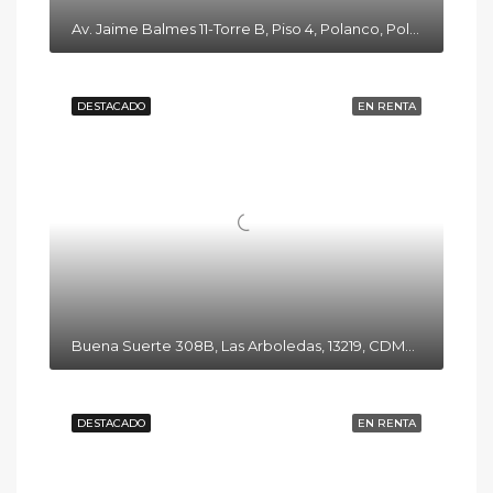
Av. Jaime Balmes 11-Torre B, Piso 4, Polanco, Polanco I Secc, Miguel Hidalgo, 11510 Ciudad de México, CDMX
DESTACADO
EN RENTA
Buena Suerte 308B, Las Arboledas, 13219, CDMX, México
DESTACADO
EN RENTA