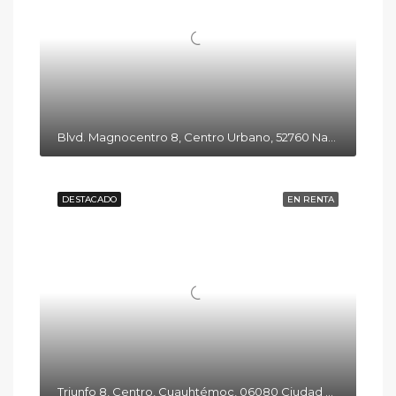
Blvd. Magnocentro 8, Centro Urbano, 52760 Naucalpan de Juárez, Méx.
DESTACADO
EN RENTA
Triunfo 8, Centro, Cuauhtémoc, 06080 Ciudad de México, CDMX