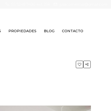
55 5249 7490 ext. 218
jysacomercial@gmail.com
S
PROPIEDADES
BLOG
CONTACTO