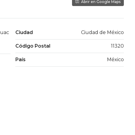
Abrir en Google Maps
huac
Ciudad
Ciudad de México
Código Postal
11320
País
México