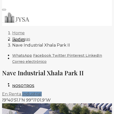
Home
Bodegas
INICIO
Nave Industrial Xhala Park II
WhatsApp
Facebook
Twitter
Pinterest
LinkedIn
Correo electrónico
Nave Industrial Xhala Park II
NOSOTROS
En Renta
Industrial
19°40'51.1"N 99°11'01.9"W
6