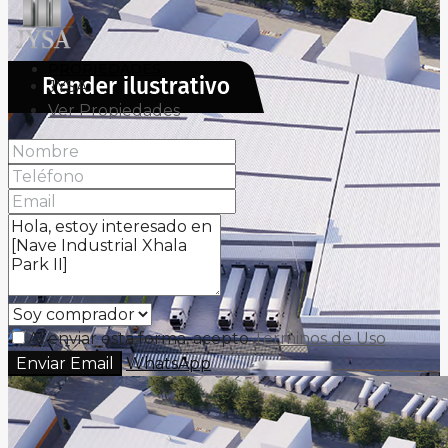
PROPIEDADES
JYSA
Ver Propiedades
BLOG
Al enviar esta forma, acepto
Términos de Uso
Enviar Email
WhatsApp
CONTACTO