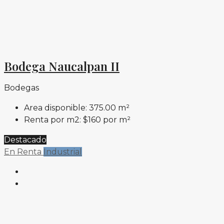
Bodega Naucalpan II
Bodegas
Area disponible:
375.00 m²
Renta por m2:
$160 por m²
Destacado
En Renta
Industrial