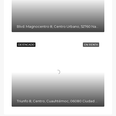
Blvd. Magnocentro 8, Centro Urbano, 52760 Naucalpan de Juárez, Méx.
DESTACADO
EN RENTA
Triunfo 8, Centro, Cuauhtémoc, 06080 Ciudad de México, CDMX