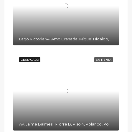
Lago Victoria 74, Amp Granada, Miguel Hidalgo, 11520 Ciudad de México, CDMX
DESTACADO
EN RENTA
Av. Jaime Balmes 11-Torre B, Piso 4, Polanco, Polanco I Secc, Miguel Hidalgo, 11510 Ciudad de México, CDMX