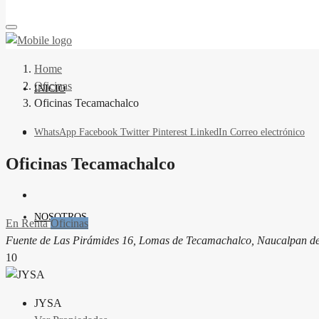
Home
Oficinas
INICIO
Oficinas Tecamachalco
WhatsApp
Facebook
Twitter
Pinterest
LinkedIn
Correo electrónico
Oficinas Tecamachalco
NOSOTROS
En Renta
Oficinas
Fuente de Las Pirámides 16, Lomas de Tecamachalco, Naucalpan de
10
JYSA