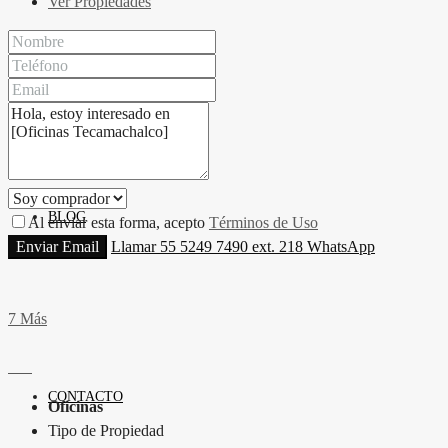
Ver Propiedades
PROPIEDADES
BLOG
Al enviar esta forma, acepto
Términos de Uso
Enviar Email
Llamar
55 5249 7490 ext. 218
WhatsApp
7 Más
CONTACTO
Oficinas
Tipo de Propiedad