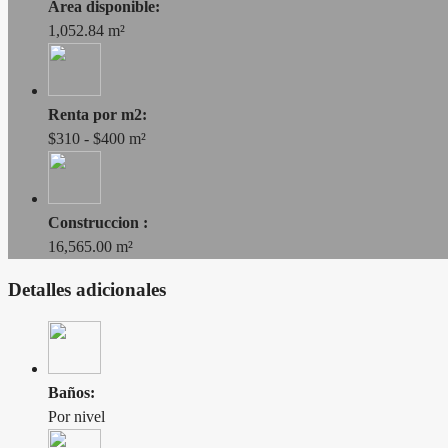
Area disponible:
1,052.84 m²
Renta por m2:
$310 - $400 m²
Construccion :
16,565.00 m²
Detalles adicionales
Baños:
Por nivel