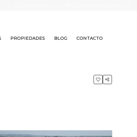
55 5249 7490 ext. 218
jysacomercial@gmail.com
S
PROPIEDADES
BLOG
CONTACTO