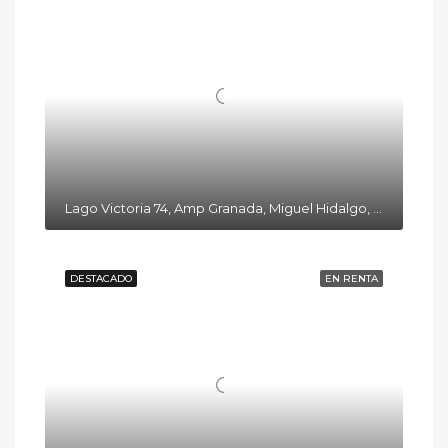
Lago Victoria 74, Amp Granada, Miguel Hidalgo, 11520 Ciudad de México, CDMX
DESTACADO
EN RENTA