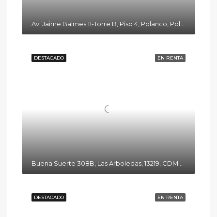
Av. Jaime Balmes 11-Torre B, Piso 4, Polanco, Polanco I Secc, Miguel Hidalgo, 11510 Ciudad de México, CDMX
DESTACADO
EN RENTA
Buena Suerte 308B, Las Arboledas, 13219, CDMX, México
DESTACADO
EN RENTA