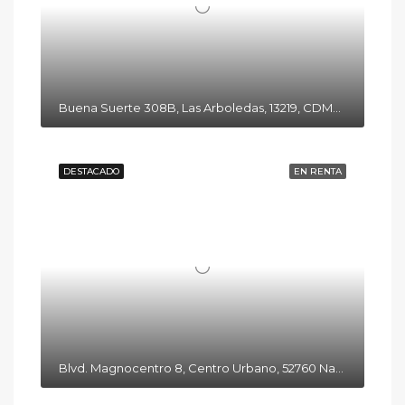
Buena Suerte 308B, Las Arboledas, 13219, CDMX, México
DESTACADO
EN RENTA
Blvd. Magnocentro 8, Centro Urbano, 52760 Naucalpan de Juárez, Méx.