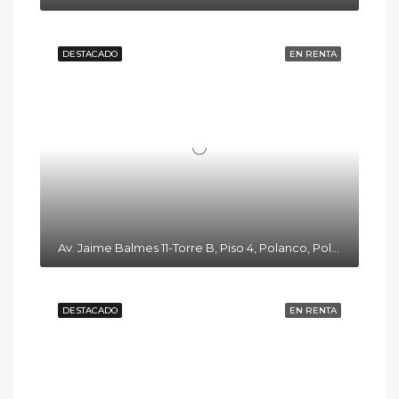
DESTACADO
EN RENTA
Av. Jaime Balmes 11-Torre B, Piso 4, Polanco, Polanco I Secc, Miguel Hidalgo, 11510 Ciudad de México, CDMX
DESTACADO
EN RENTA