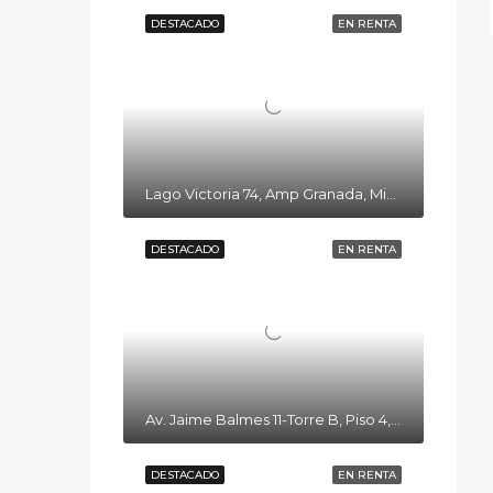
DESTACADO
EN RENTA
Lago Victoria 74, Amp Granada, Miguel Hidalgo, 11520 Ciudad de México, CDMX
DESTACADO
EN RENTA
Av. Jaime Balmes 11-Torre B, Piso 4, Polanco, Polanco I Secc, Miguel Hidalgo, 11510 Ciudad de México, CDMX
DESTACADO
EN RENTA