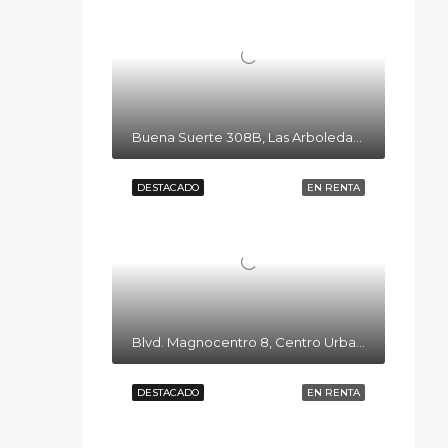
Buena Suerte 308B, Las Arboledas, 13219, CDMX, México
DESTACADO
EN RENTA
Blvd. Magnocentro 8, Centro Urbano, 52760 Naucalpan de Juárez, Méx.
DESTACADO
EN RENTA