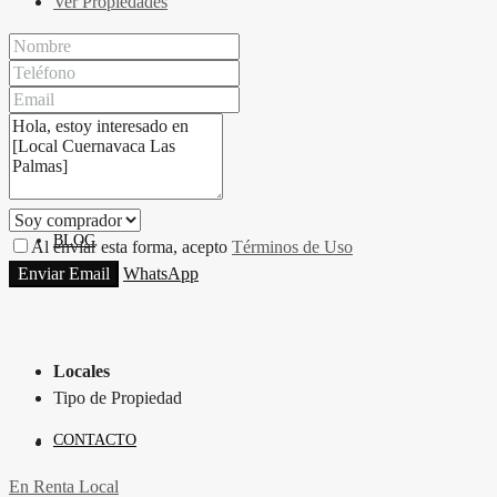
Ver Propiedades
PROPIEDADES
BLOG
Al enviar esta forma, acepto
Términos de Uso
Enviar Email
WhatsApp
Locales
Tipo de Propiedad
CONTACTO
En Renta
Local