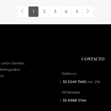
1
2
3
4
5
CONTACTO
unión familiar,
distinguidos
Teléfono
io.
55 5249 7490
ext. 218
WhatsApp
55 6968 0144