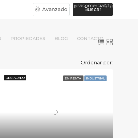
55 5249 7490 ext. 218
jysacomercial@gmail.com
Avanzado
Buscar
S
PROPIEDADES
BLOG
CONTACTO
Ordenar por:
DESTACADO
EN RENTA
INDUSTRIAL