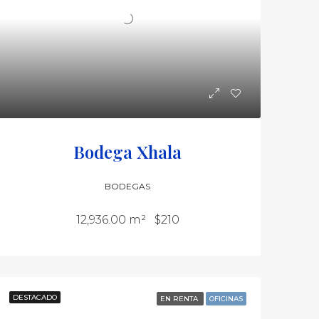
Bodega Xhala
BODEGAS
12,936.00 m²
$210
DESTACADO
EN RENTA
OFICINAS