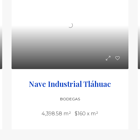
Nave Industrial Tláhuac
BODEGAS
4,398.58 m²
$160 x m²