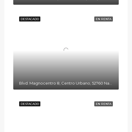
DESTACADO
EN RENTA
Blvd. Magnocentro 8, Centro Urbano, 52760 Naucalpan de Juárez, Méx.
DESTACADO
EN RENTA