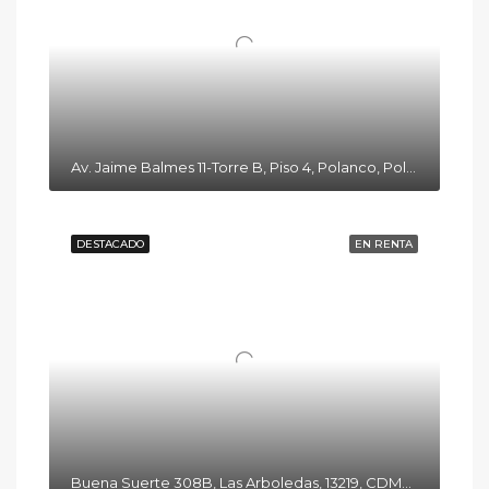
Av. Jaime Balmes 11-Torre B, Piso 4, Polanco, Polanco I Secc, Miguel Hidalgo, 11510 Ciudad de México, CDMX
DESTACADO
EN RENTA
Buena Suerte 308B, Las Arboledas, 13219, CDMX, México