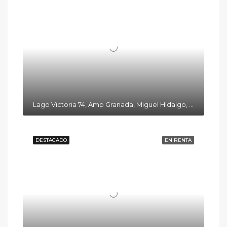
Lago Victoria 74, Amp Granada, Miguel Hidalgo, 11520 Ciudad de México, CDMX
DESTACADO
EN RENTA