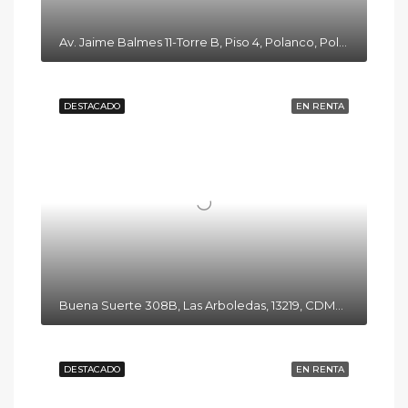
Av. Jaime Balmes 11-Torre B, Piso 4, Polanco, Polanco I Secc, Miguel Hidalgo, 11510 Ciudad de México, CDMX
DESTACADO
EN RENTA
Buena Suerte 308B, Las Arboledas, 13219, CDMX, México
DESTACADO
EN RENTA