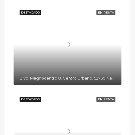
DESTACADO
EN RENTA
Blvd. Magnocentro 8, Centro Urbano, 52760 Naucalpan de Juárez, Méx.
DESTACADO
EN RENTA