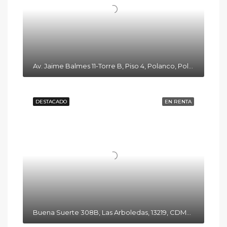
Av. Jaime Balmes 11-Torre B, Piso 4, Polanco, Polanco I Secc, Miguel Hidalgo, 11510 Ciudad de México, CDMX
DESTACADO
EN RENTA
Buena Suerte 308B, Las Arboledas, 13219, CDMX, México