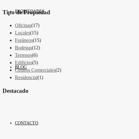
Tipo de Propiedad
PROPIEDADES
Oficinas
(17)
Locales
(15)
Foráneos
(15)
Bodegas
(12)
Terrenos
(6)
Edificios
(5)
BLOG
Centros Comerciales
(2)
Residencial
(1)
Destacado
CONTACTO