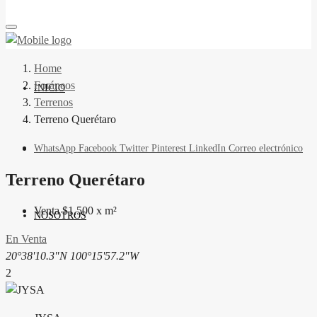
Home
Foráneos
INICIO
Terrenos
Terreno Querétaro
WhatsApp
Facebook
Twitter
Pinterest
LinkedIn
Correo electrónico
Terreno Querétaro
Venta $1,500 x m²
NOSOTROS
En Venta
20°38'10.3"N 100°15'57.2"W
2