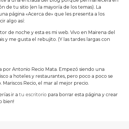
rente a una entrada del blog porque permanecerá en
n de tu sitio (en la mayoría de los temas). La
na página «Acerca de» que les presenta a los
ir algo así:
ctor de noche y esta es mi web. Vivo en Mairena del
s y me gusta el rebujito. (Y las tardes largas con
a por Antonio Recio Mata. Empezó siendo una
o a hoteles y restaurantes, pero poco a poco se
Mariscos Recio, el mar al mejor precio.
ías ir a
tu escritorio
para borrar esta página y crear
o bien!