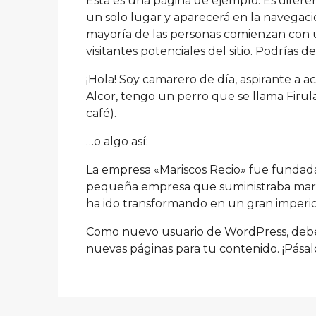
Esta es una página de ejemplo. Es dife
un solo lugar y aparecerá en la navegació
mayoría de las personas comienzan con u
visitantes potenciales del sitio. Podrías dec
¡Hola! Soy camarero de día, aspirante a a
Alcor, tengo un perro que se llama Firulai
café).
…o algo así:
La empresa «Mariscos Recio» fue fundad
pequeña empresa que suministraba marisc
ha ido transformando en un gran imperio. 
Como nuevo usuario de WordPress, deber
nuevas páginas para tu contenido. ¡Pásal