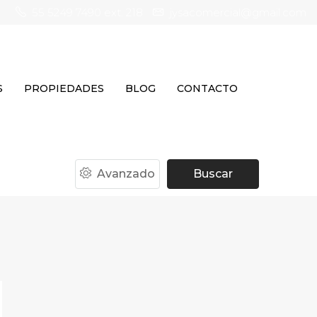
55 5249 7490 ext. 218
jysacomercial@gmail.com
S
PROPIEDADES
BLOG
CONTACTO
Avanzado
Buscar